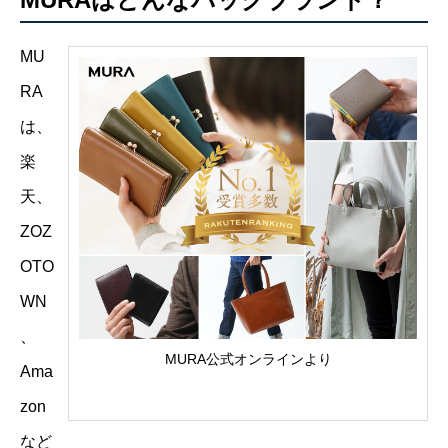
MU
RA
は、
楽
天、
ZOZ
OTO
WN
、
MURA公式オンラインより
Ama
zon
など