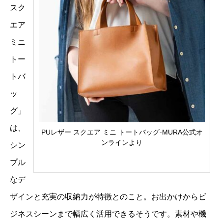
スク
エア
ミニ
トー
トバ
ッ
グ」
は、
PUレザー スクエア ミニ トートバッグ-MURA公式オ
ンラインより
シン
プル
なデ
ザインと充実の収納力が特徴とのこと。お出かけからビ
ジネスシーンまで幅広く活用できるそうです。素材や機