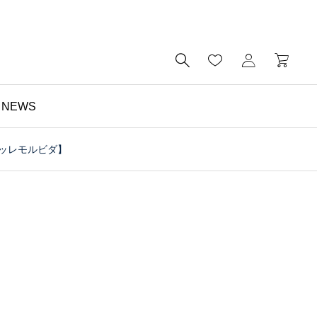

NEWS
ペッレモルビダ】
財布

予算5000円以内・おす
すめのミニ財布｜メンズ
にもレディースにも｜財
布の個人工房ブログ