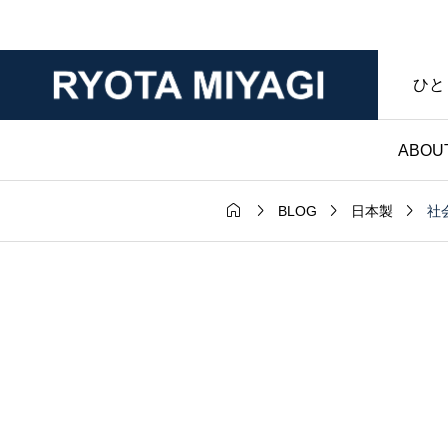
ひと
ABOU




社
BLOG
日本製
財布

ダー｜マット
ノンブランド財布｜
年変化が魅力
マークなし・暮らし
ンレザー｜財
具であることを大切
房ブログ
た僕のハンドメイド