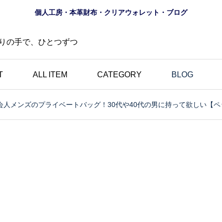
個人工房・本革財布・クリアウォレット・ブログ
りの手で、ひとつずつ
T
ALL ITEM
CATEGORY
BLOG
会人メンズのプライベートバッグ！30代や40代の男に持って欲しい【
財布
ロゴ
夏におすすめ？透明財布
の道
｜革とは異なる魅力・個
にし
性的・選べる10色のク
財布
リアウォレット特集