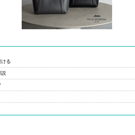
避ける
解説
ツ