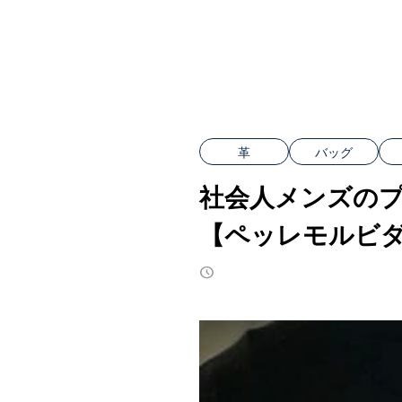
革
バッグ
社会人メンズのプ
【ペッレモルビ