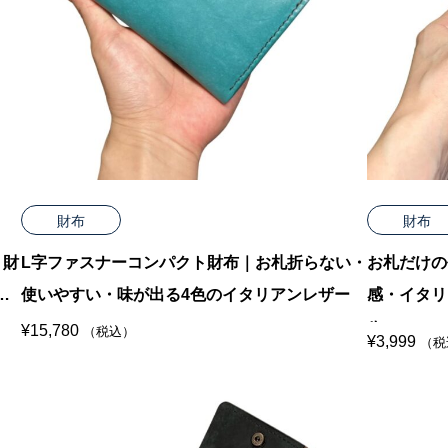
財布
財布
ト財
L字ファスナーコンパクト財布｜お札折らない・
お札だけの
レ
使いやすい・味が出る4色のイタリアンレザー
感・イタリ
ル
¥
15,780
（税込）
¥
3,999
（税