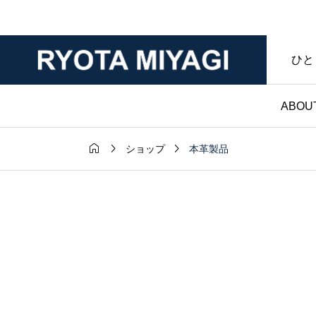
ひと
ABOU



本革製品
ショップ
財布

ダー｜マット
ノンブランド財布｜
年変化が魅力
マークなし・暮らし
ンレザー｜財
具であることを大切
房ブログ
た僕のハンドメイド