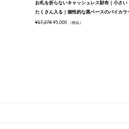
お札を折らないキャッシュレス財布｜小さい
たくさん入る｜個性的な黒ベースのバイカラ
元
現
¥
17,278
¥
5,000
（税込）
の
在
価
の
格
価
は
格
¥
は
1
¥
7
5
,
,
2
0
7
0
8
0
で
で
し
す
た
。
。