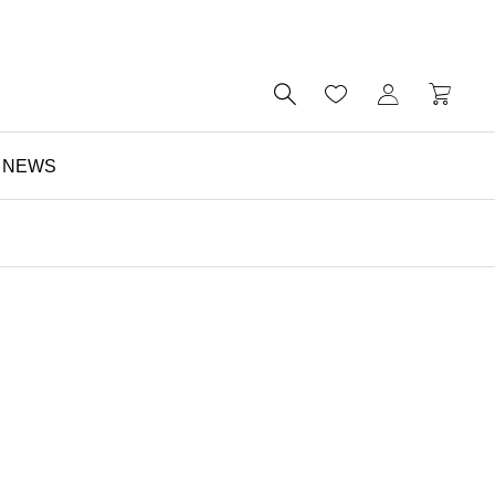

NEWS
財布

予算5000円以内・おす
すめのミニ財布｜メンズ
にもレディースにも｜財
布の個人工房ブログ