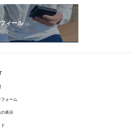
フィール
T
問
せフォーム
法の表示
イド