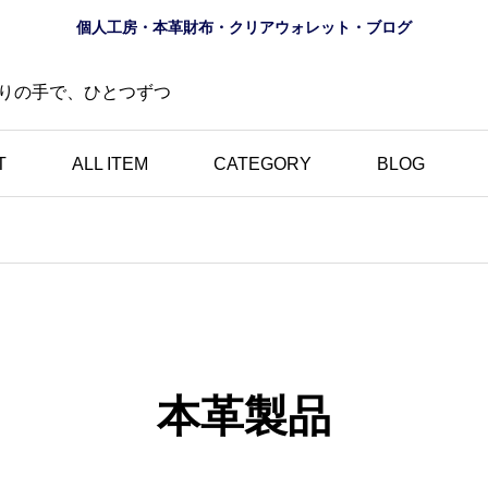
個人工房・本革財布・クリアウォレット・ブログ
りの手で、ひとつずつ
T
ALL ITEM
CATEGORY
BLOG
財布
ロゴ
夏におすすめ？透明財布
の道
｜革とは異なる魅力・個
にし
性的・選べる10色のク
本革製品
財布
リアウォレット特集