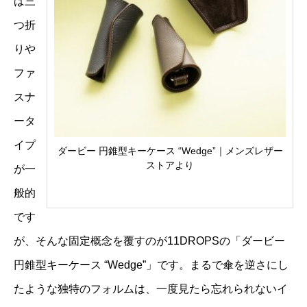
ば三
つ折
りや
ファ
スナ
ータ
イプ
ダービー 円錐型キーケース “Wedge”｜メンズレザー
ストアより
が一
般的
です
が、そんな固定概念を覆すのが11DROPSの「ダービー
円錐型キーケース “Wedge”」です。まるで傘を逆さにし
たような独特のフォルムは、一度見たら忘れられないイ