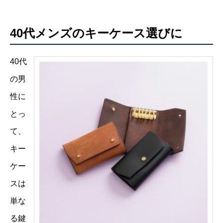
40代メンズのキーケース選びに
40代
の男
性に
とっ
て、
キー
ケー
スは
単な
る鍵