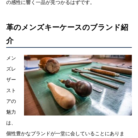
の感性に響く一品が見つかるはずです。
革のメンズキーケースのブランド紹
介
メン
ズレ
ザー
スト
アの
魅力
は、
個性豊かなブランドが一堂に会していることにありま