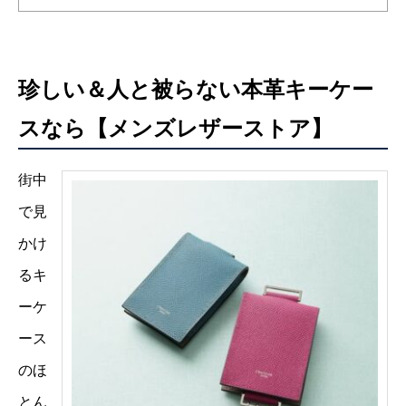
珍しい＆人と被らない本革キーケー
スなら【メンズレザーストア】
街中
で見
かけ
るキ
ーケ
ース
のほ
とん