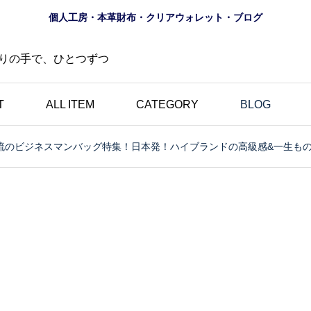
個人工房・本革財布・クリアウォレット・ブログ
りの手で、ひとつずつ
T
ALL ITEM
CATEGORY
BLOG
流のビジネスマンバッグ特集！日本発！ハイブランドの高級感&一生も
財布
ロゴ
夏におすすめ？透明財布
の道
｜革とは異なる魅力・個
にし
性的・選べる10色のク
財布
リアウォレット特集