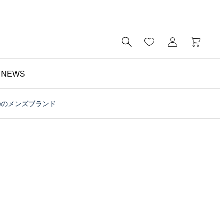

NEWS
ののメンズブランド
財布

予算5000円以内・おす
すめのミニ財布｜メンズ
にもレディースにも｜財
布の個人工房ブログ