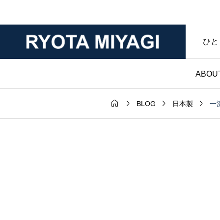
ひと
ABOU




一
BLOG
日本製
財布

ダー｜マット
ノンブランド財布｜
年変化が魅力
マークなし・暮らし
ンレザー｜財
具であることを大切
房ブログ
た僕のハンドメイド