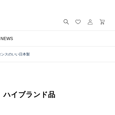

NEWS
センスのいい日本製
財布

予算5000円以内・おす
すめのミニ財布｜メンズ
にもレディースにも｜財
】ハイブランド品
布の個人工房ブログ