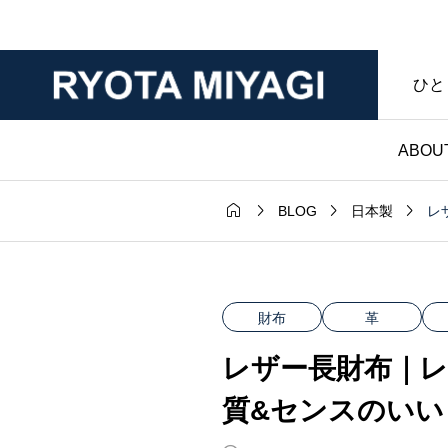
ひと
ABOU




レ
BLOG
日本製
財布

ダー｜マット
ノンブランド財布｜
年変化が魅力
マークなし・暮らし
財布
革
ンレザー｜財
具であることを大切
レザー長財布｜レ
房ブログ
た僕のハンドメイド
質&センスのいい