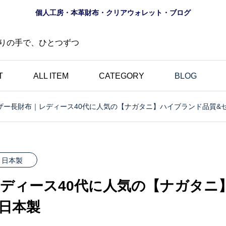
個人工房・本革財布・クリアウォレット・ブログ
りの手で、ひとつずつ
T
ALL ITEM
CATEGORY
BLOG
ザー長財布｜レディース40代に人気の【ナガタニ】ハイブランド品質&
財布
ロゴ
夏におすすめ？透明財布
の道
｜革とは異なる魅力・個
日本製
にし
性的・選べる10色のク
ディース40代に人気の【ナガタニ
財布
リアウォレット特集
日本製