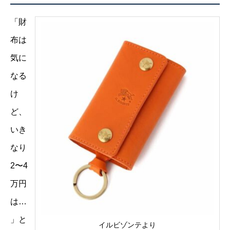
「財
布は
気に
なる
け
ど、
いき
なり
2〜4
万円
は…
」と
イルビゾンテより