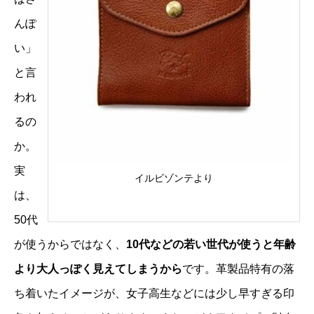
んぽ
い」
と言
われ
るの
か。
実
イルビゾンテより
は、
50代
が使うからではなく、
10代などの若い世代が使うと年齢
より大人っぽく見えてしまうから
です。革製品特有の落
ち着いたイメージが、女子高生などには少し早すぎる印