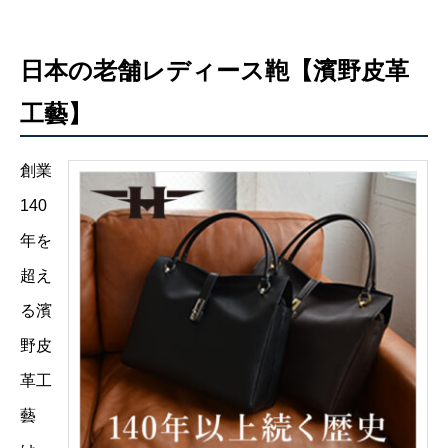
日本の老舗レディース鞄【濱野皮革
工藝】
創業
140
年を
超え
る濱
野皮
革工
藝