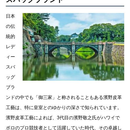
日本
の伝
統的
レデ
ィー
スバ
ッグ
ブラ
ンドの中でも「御三家」と称されることもある濱野皮革
工藝は、特に皇室とのゆかりの深さで知られています。
濱野皮革工藝によれば、3代目の濱野敬之氏がハワイで
ポロのプロ競技者として活躍していた時代、その卓越し