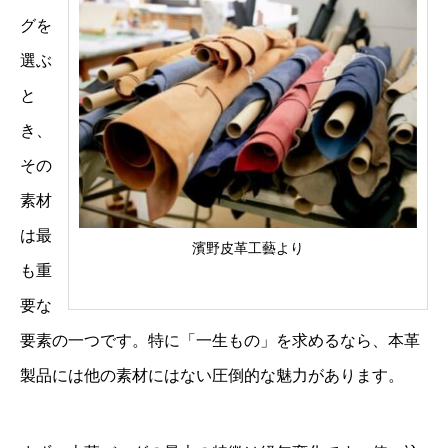
グを
選ぶ
と
き、
その
素材
は最
濱野皮革工藝より
も重
要な
要素の一つです。特に「一生もの」を求めるなら、本革
製品には他の素材にはない圧倒的な魅力があります。