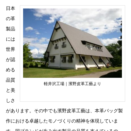
日本
の革
製品
には
世界
が認
める
品質
軽井沢工場｜濱野皮革工藝より
と美
しさ
があります。その中でも濱野皮革工藝は、本革バッグ製
作における卓越したモノづくりの精神を体現していま