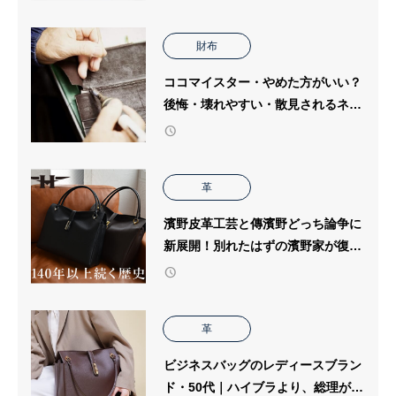
財布
ココマイスター・やめた方がいい？
後悔・壊れやすい・散見されるネガ
ティブワードの真相は？
革
濱野皮革工芸と傳濱野どっち論争に
新展開！別れたはずの濱野家が復
帰！最新状況を詳しく解説
革
ビジネスバッグのレディースブラン
ド・50代｜ハイブラより、総理が選