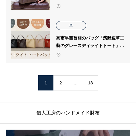
んだ【濱野皮革工藝】
革
高市早苗首相のバッグ「濱野皮革工
藝のグレースディライトトート」老
舗の日本製の良さ広まる
1
2
…
18
個人工房のハンドメイド財布