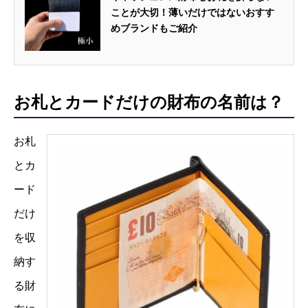
ことが大切！薄いだけではないおすす
めブランドもご紹介
お札とカードだけの財布の名前は？
お札
とカ
ード
だけ
を収
納す
る財