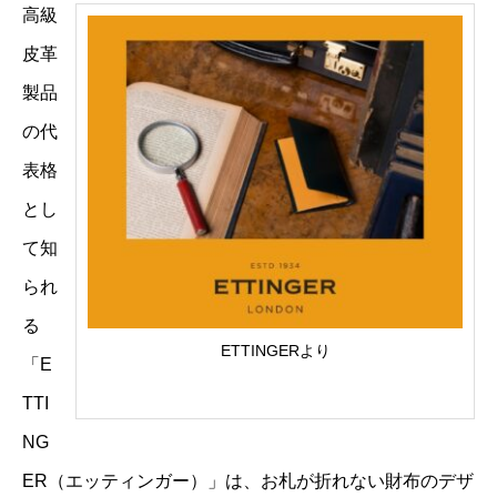
高級
皮革
製品
の代
表格
とし
て知
られ
る
ETTINGERより
「E
TTI
NG
ER（エッティンガー）」は、お札が折れない財布のデザ