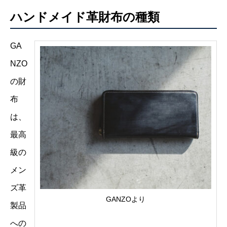
ハンドメイド革財布の種類
GA
NZO
の財
布
は、
最高
級の
メン
ズ革
GANZOより
製品
への