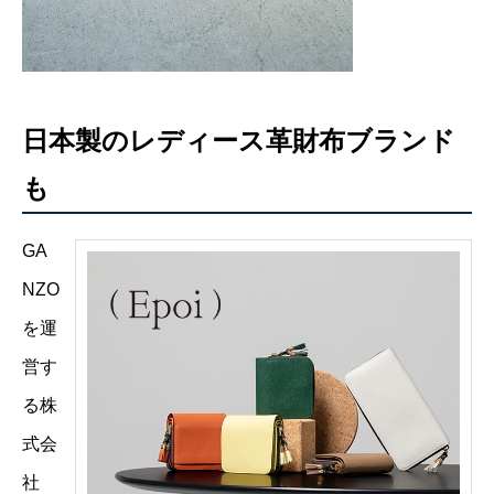
日本製のレディース革財布ブランド
も
GA
NZO
を運
営す
る株
式会
社