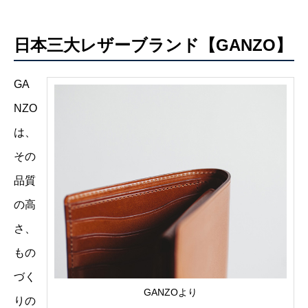
日本三大レザーブランド【GANZO】
GA
NZO
は、
その
品質
の高
さ、
もの
づく
GANZOより
りの