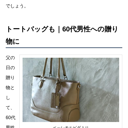
でしょう。
トートバッグも｜60代男性への贈り
物に
父の
日の
贈り
物と
し
て、
60代
男性
ペッレモルビダより