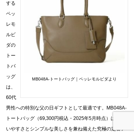
する
ペッ
レモ
ルビ
ダの
トー
トバ
ッグ
MB048A-トートバッグ｜ペッレモルビダより
は、
60代
男性への特別な父の日ギフトとして最適です。MB048A-
トートバッグ（69,300円税込・2025年5月時点）は、使
いやすさとシンプルな美しさを兼ね備えた究極の定番ア