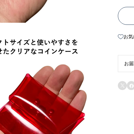
お気
お届
受

