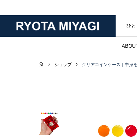
ひと
ABOU



クリアコインケース｜中身
ショップ
財布

ザー【黒】の
二つ折り財布おすす
色の変化を求
す｜豊富なラインナ
おすすめ？｜
で幅広いニーズに対
工房ブログ
財布の個人工房ブロ