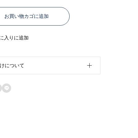
コ
お買い物カゴに追加
イ
ン
ケ
に入りに追加
ー
ス
けについて
｜
中
身
注製作
・発送目安：お支払いから3日程度(日曜

日、祝日除く)
を
—
移
・配送方法：レターパックプラス（追跡
あり、日時指定不可）
動
—
さ
・送料：無料
—
せ