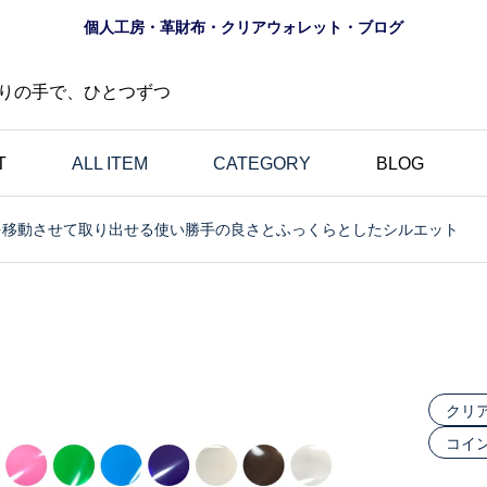
個人工房・革財布・クリアウォレット・ブログ
りの手で、ひとつずつ
T
ALL ITEM
CATEGORY
BLOG
を移動させて取り出せる使い勝手の良さとふっくらとしたシルエット
財布
めで
ノンブランド財布｜ロゴ
ップ
マークなし・暮らしの道
応｜
具であることを大切にし
グ
た僕のハンドメイド財布
クリ
コイ