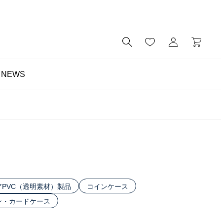

NEWS
財布

夏におすすめ？透明財布
｜革とは異なる魅力・個
性的・選べる10色のク
リアウォレット特集
アPVC（透明素材）製品
コインケース
ン・カードケース