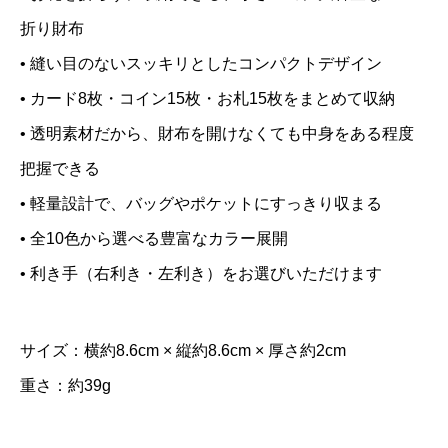
ウ
折り財布
ォ
• 縫い目のないスッキリとしたコンパクトデザイン
レ
ッ
• カード8枚・コイン15枚・お札15枚をまとめて収納
ト
• 透明素材だから、財布を開けなくても中身をある程度
シ
把握できる
リ
• 軽量設計で、バッグやポケットにすっきり収まる
ー
• 全10色から選べる豊富なカラー展開
ズ
• 利き手（右利き・左利き）をお選びいただけます
の
お
サイズ：横約8.6cm × 縦約8.6cm × 厚さ約2cm
す
す
重さ：約39g
め