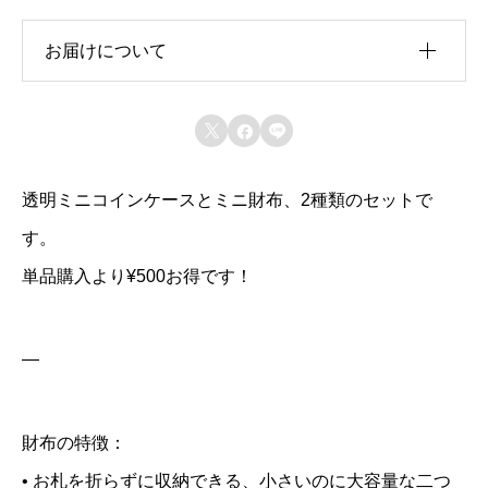
布
と
お届けについて
ミ
ニ
受注製作品



コ
・発送目安：お支払いから3日程度
—
イ
・配送方法：クリックポスト（追跡あり、日時指定不
透明ミニコインケースとミニ財布、2種類のセットで
ン
可）
—
す。
ケ
・送料：無料
単品購入より¥500お得です！
ー
—
・発送から到着までの日数：2日程度（北海道は3日程
ス
度、沖縄・離島の場合は7日程度）
—
｜
—
・受け取り方法：原則ポスト投函
ク
リ
財布の特徴：
ア
• お札を折らずに収納できる、小さいのに大容量な二つ