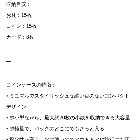
ア
収納目安：
イ
お札：15枚
テ
コイン：15枚
ム
カード：8枚
2
種
類
—
の
セ
コインケースの特徴：
ッ
• ミニマルでスタイリッシュな縫い目のないコンパクト
ト
デザイン
個
• 超小型ながら、最大約20枚の小銭を収納できる大容量
• 超軽量で、バッグのどこにでもさっと入る
• 撥水性が高く、水に強いのでアウトドアや旅行にも活