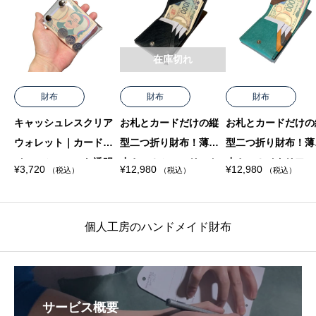
在庫切れ
財布
財布
財布
キャッシュレスクリア
お札とカードだけの縦
お札とカードだけの
ウォレット｜カードメ
型二つ折り財布！薄く
型二つ折り財布！薄
インのミニマルな透明
小さい！ミニマリスト
小さい！イタリアン
¥
3,720
¥
12,980
¥
12,980
（税込）
（税込）
（税込）
財布｜お札は二つ折り
なメンズ&レディース
ザー4色の個性的な
で収納
へ！
イン
個人工房のハンドメイド財布
サービス概要