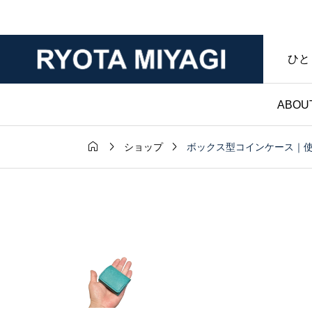
ひと
ABOU



ボックス型コインケース｜
ショップ
財布

ダー｜マット
ノンブランド財布｜
年変化が魅力
マークなし・暮らし
ンレザー｜財
具であることを大切
房ブログ
た僕のハンドメイド