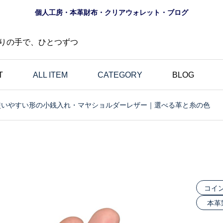
個人工房・本革財布・クリアウォレット・ブログ
りの手で、ひとつずつ
T
ALL ITEM
CATEGORY
BLOG
使いやすい形の小銭入れ・マヤショルダーレザー｜選べる革と糸の色
財布
ロゴ
夏におすすめ？透明財布
の道
｜革とは異なる魅力・個
にし
性的・選べる10色のク
財布
リアウォレット特集
コイ
本革