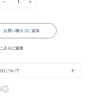
ッ
ク
ス
お買い物カゴに追加
型
コ
イ
に入りに追加
ン
ケ
けについて
ー
ス
｜
注製作
・発送目安：お支払いから3日程度(日曜

日、祝日除く)
使
—
い
・配送方法：レターパックプラス（追跡
あり、日時指定不可）
や