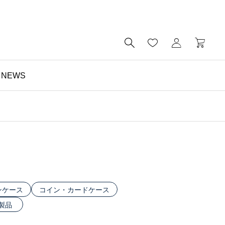

NEWS
財布

予算5000円以内・おす
すめのミニ財布｜メンズ
にもレディースにも｜財
布の個人工房ブログ
ンケース
コイン・カードケース
製品