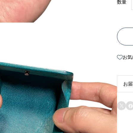
数量
お気
お届
受

