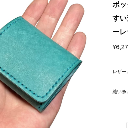
ボッ
すい
ーレ
¥
6,2
レザー
縫い糸