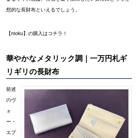
想的な長財布といえるでしょう。
【moku】の購入はコチラ！
華やかなメタリック調｜一万円札ギ
リギリの長財布
前述
のヴ
ォ
ー・
エプ