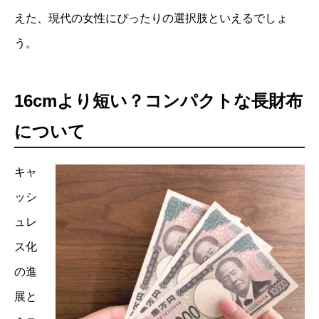
えた、現代の女性にぴったりの選択肢といえるでしょ
う。
16cmより短い？コンパクトな長財布
について
キャ
ッシ
ュレ
ス化
の進
展と