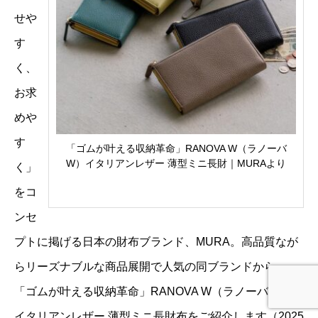
せや
す
く、
お求
めや
す
「ゴムが叶える収納革命」RANOVA W（ラノーバ
W）イタリアンレザー 薄型ミニ長財｜MURAより
く」
をコ
ンセ
プトに掲げる日本の財布ブランド、MURA。高品質なが
らリーズナブルな商品展開で人気の同ブランドから、
「ゴムが叶える収納革命」RANOVA W（ラノーバ W）
イタリアンレザー 薄型ミニ長財布をご紹介します（2025