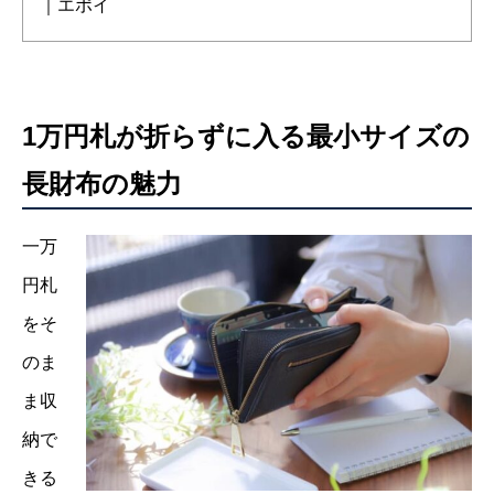
｜エポイ
1万円札が折らずに入る最小サイズの
長財布の魅力
一万
円札
をそ
のま
ま収
納で
きる