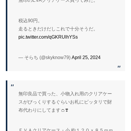
無印のEVAクリアケース買ってみた。
税込90円。
走るときだけだしこれで十分そうだ。
pic.twitter.com/qGKRUlhYSs
— そらち (@skyknow79)
April 25, 2024
無印良品で買った、小物入れ用のクリアケー
スがびっくりするぐらいお札にピッタリで財
布代わりにしてます👛❣️
ＥＶＡクリアケース・小 約１２０ｘ８５ｍｍ