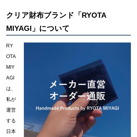
クリア財布ブランド「RYOTA
MIYAGI」について
RY
OTA
MIY
AGI
は、
私が
運営
する
日本