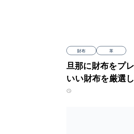
財布
革
旦那に財布をプレ
いい財布を厳選