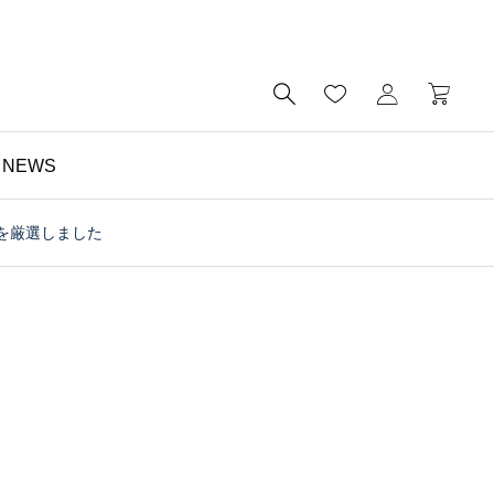

NEWS
を厳選しました
財布

予算5000円以内・おす
すめのミニ財布｜メンズ
にもレディースにも｜財
布の個人工房ブログ