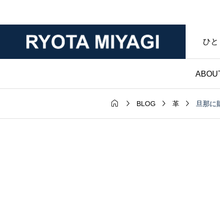
ひと
ABOU




旦那に
BLOG
革
財布

ダー｜マット
ノンブランド財布｜
年変化が魅力
マークなし・暮らし
ンレザー｜財
具であることを大切
房ブログ
た僕のハンドメイド