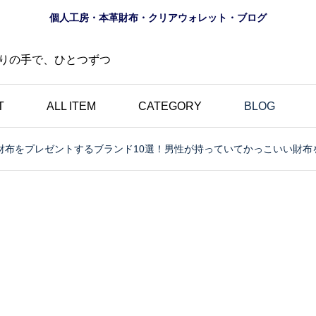
個人工房・本革財布・クリアウォレット・ブログ
りの手で、ひとつずつ
T
ALL ITEM
CATEGORY
BLOG
財布をプレゼントするブランド10選！男性が持っていてかっこいい財布
財布
ロゴ
夏におすすめ？透明財布
の道
｜革とは異なる魅力・個
にし
性的・選べる10色のク
財布
リアウォレット特集