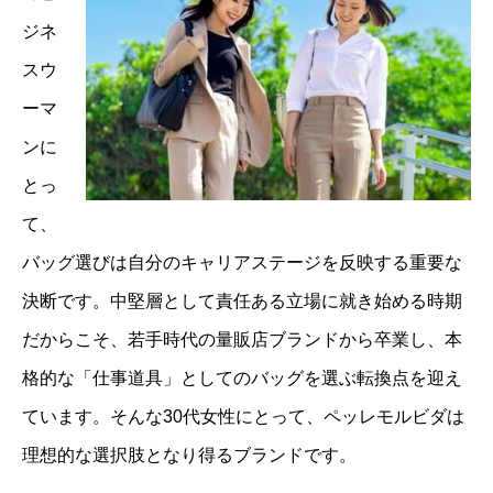
ジネ
スウ
ーマ
ンに
とっ
て、
バッグ選びは自分のキャリアステージを反映する重要な
決断です。中堅層として責任ある立場に就き始める時期
だからこそ、若手時代の量販店ブランドから卒業し、本
格的な「仕事道具」としてのバッグを選ぶ転換点を迎え
ています。そんな30代女性にとって、ペッレモルビダは
理想的な選択肢となり得るブランドです。