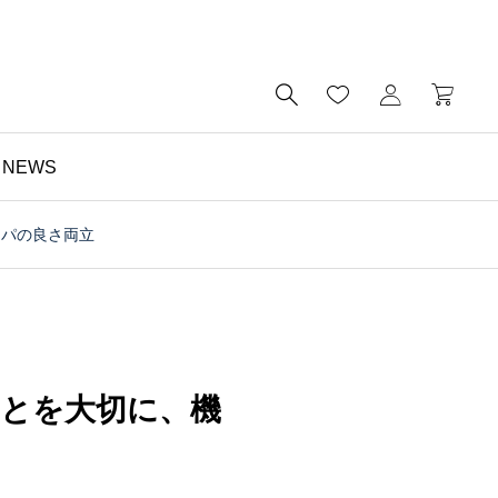

NEWS
スパの良さ両立
トレンド

社会人も革靴よりスニー
カー｜格式よりも快適
性・実用性を重視する動
ことを大切に、機
きが加速する理由とは？