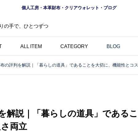
個人工房・本革財布・クリアウォレット・ブログ
りの手で、ひとつずつ
T
ALL ITEM
CATEGORY
BLOG
の財布の評判を解説｜「暮らしの道具」であることを大切に、機能性とコ
財布
｜カラ
黒い革財布のメリット｜
ドメイ
年齢層やシーンを選ばな
す！財
い・金運にも良い・一
判を解説｜「暮らしの道具」である
グ
方、意外なデメリットも
良さ両立