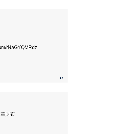
r.com/rNaGYQMRdz
ト革財布