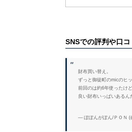
SNSでの評判や口コ
財布買い替え。
ずっと御徒町のmicのヒ
前回のは約6年使ったけ
良い財布いっぱいあるん
— ぽぽんがぽん/ＰＯＮ (@