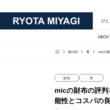
ひと
ABOU




mic
BLOG
革
財布

0円以内・おす
選べる革・糸の色
ニ財布｜メンズ
ーオーダーのハン
財布
革
ィースにも｜財
ド財布おすすめで
micの財布の評
工房ブログ
布の個人工房ブロ
能性とコスパの