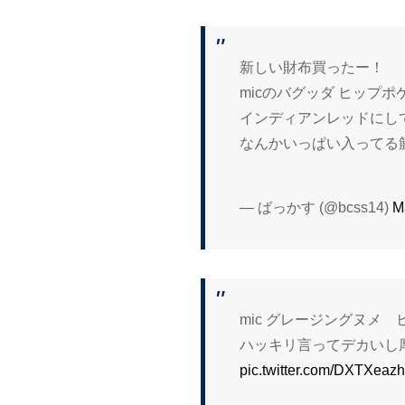
新しい財布買ったー！
micのバグッダ ヒップポ
インディアンレッドにし
なんかいっぱい入ってる
— ばっかす (@bcss14)
M
mic グレージングヌメ
ハッキリ言ってデカいし
pic.twitter.com/DXTXeaz