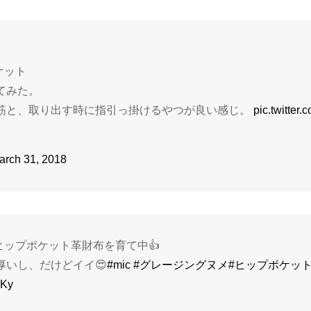
ケット
てみた。
筋と、取り出す時に指引っ掛けるやつが良い感じ。
pic.twitte
arch 31, 2018
 ヒップポケット革財布を育て中👍
厚いし、だけどイイ😍
#mic
#グレージングヌメ
#ヒップポケッ
hKy