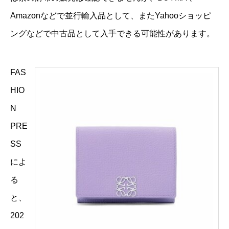
Amazonなどで並行輸入品として、またYahooショッピ
ングなどで中古品として入手できる可能性があります。
FAS
HIO
N
PRE
SS
によ
る
と、
202