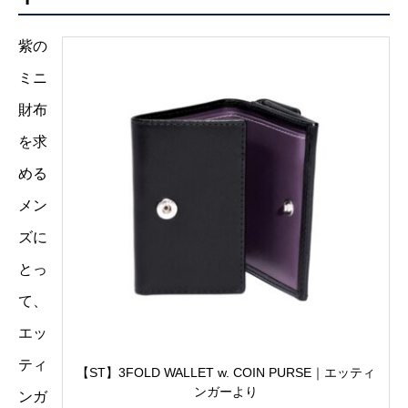
紫の
ミニ
財布
を求
める
メン
ズに
とっ
て、
エッ
ティ
【ST】3FOLD WALLET w. COIN PURSE｜エッティ
ンガーより
ンガ