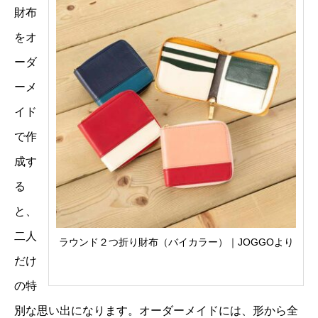
財布
をオ
ーダ
ーメ
イド
で作
成す
る
と、
二人
ラウンド２つ折り財布（バイカラー）｜JOGGOより
だけ
の特
別な思い出になります。オーダーメイドには、形から全