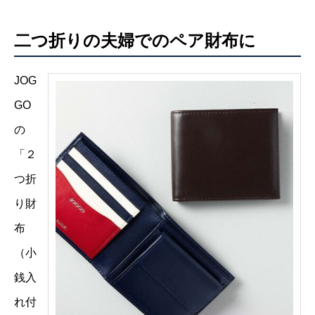
二つ折りの夫婦でのペア財布に
JOG
GO
の
「２
つ折
り財
布
（小
銭入
れ付