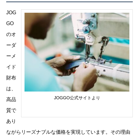
JOG
GO
のオ
ーダ
ーメ
イド
財布
は、
JOGGO公式サイトより
高品
質で
あり
ながらリーズナブルな価格を実現しています。その理由