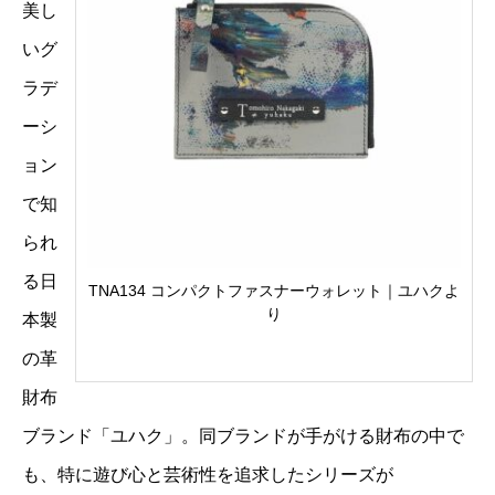
美し
いグ
ラデ
ーシ
ョン
で知
られ
る日
TNA134 コンパクトファスナーウォレット｜ユハクよ
り
本製
の革
財布
ブランド「ユハク」。同ブランドが手がける財布の中で
も、特に遊び心と芸術性を追求したシリーズが