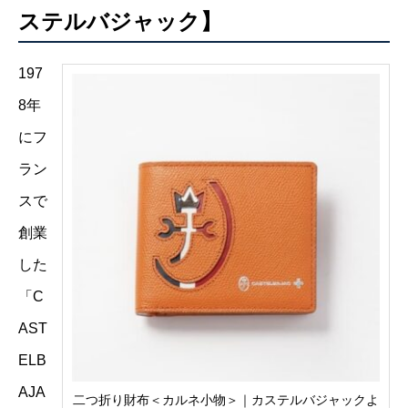
ステルバジャック】
197
8年
にフ
ラン
スで
創業
した
「C
AST
ELB
AJA
二つ折り財布＜カルネ小物＞｜カステルバジャックよ