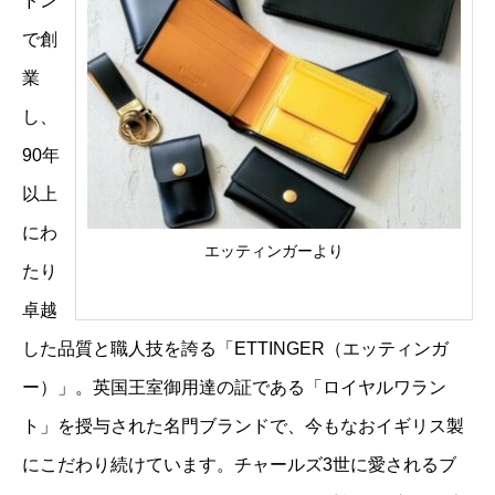
ドン
で創
業
し、
90年
以上
にわ
エッティンガーより
たり
卓越
した品質と職人技を誇る「ETTINGER（エッティンガ
ー）」。英国王室御用達の証である「ロイヤルワラン
ト」を授与された名門ブランドで、今もなおイギリス製
にこだわり続けています。チャールズ3世に愛されるブ