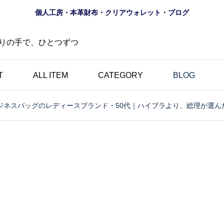
個人工房・本革財布・クリアウォレット・ブログ
りの手で、ひとつずつ
T
ALL ITEM
CATEGORY
BLOG
ジネスバッグのレディースブランド・50代｜ハイブラより、総理が選ん
財布
ロゴ
夏におすすめ？透明財布
の道
｜革とは異なる魅力・個
にし
性的・選べる10色のク
財布
リアウォレット特集