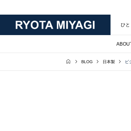
ひと
ABOU




ビ
BLOG
日本製
財布

ダー｜マット
ノンブランド財布｜
年変化が魅力
マークなし・暮らし
ンレザー｜財
具であることを大切
房ブログ
た僕のハンドメイド