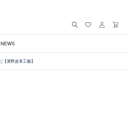

NEWS
だ【濱野皮革工藝】
財布

予算5000円以内・おす
すめのミニ財布｜メンズ
にもレディースにも｜財
布の個人工房ブログ