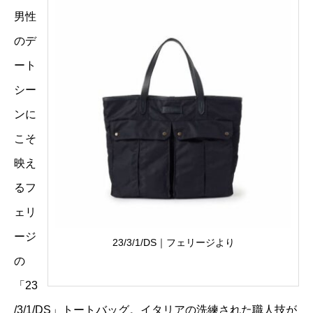
男性
のデ
ート
シー
ンに
こそ
映え
るフ
ェリ
ージ
23/3/1/DS｜フェリージより
の
「23
/3/1/DS」トートバッグ。イタリアの洗練された職人技が