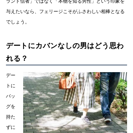
ランド信者」ではなく「本物を知る男性」という印象を
与えたいなら、フェリージこそがふさわしい相棒となる
でしょう。
デートにカバンなしの男はどう思わ
れる？
デー
トに
バッ
グを
持た
ずに