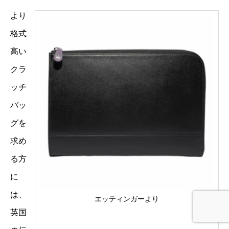
より
格式
高い
クラ
ッチ
バッ
グを
求め
る方
に
は、
エッティンガーより
英国