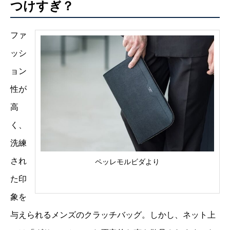
つけすぎ？
ファ
ッシ
ョン
性が
高
く、
洗練
され
ペッレモルビダより
た印
象を
与えられるメンズのクラッチバッグ。しかし、ネット上