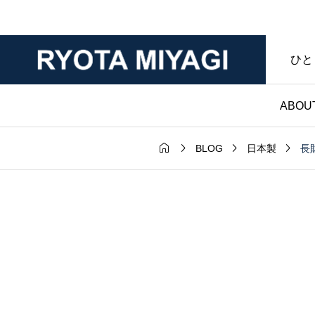
ひと
ABOU




長
BLOG
日本製
財布

ダー｜マット
ノンブランド財布｜
年変化が魅力
マークなし・暮らし
ンレザー｜財
具であることを大切
房ブログ
た僕のハンドメイド