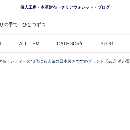
個人工房・本革財布・クリアウォレット・ブログ
りの手で、ひとつずつ
T
ALL ITEM
CATEGORY
BLOG
財布｜レディース40代にも人気の日本製おすすめブランド【sot】革の
財布
ロゴ
夏におすすめ？透明財布
の道
｜革とは異なる魅力・個
にし
性的・選べる10色のク
財布
リアウォレット特集