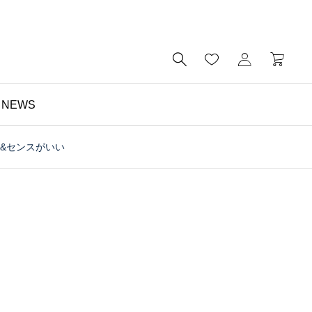

NEWS
質&センスがいい
財布

予算5000円以内・おす
すめのミニ財布｜メンズ
にもレディースにも｜財
布の個人工房ブログ