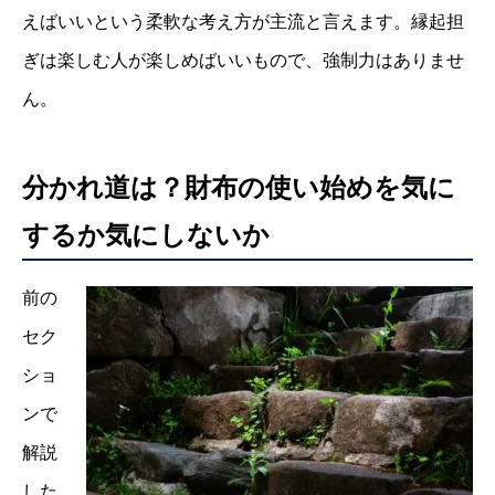
えばいいという柔軟な考え方が主流と言えます。縁起担
ぎは楽しむ人が楽しめばいいもので、強制力はありませ
ん。
分かれ道は？財布の使い始めを気に
するか気にしないか
前の
セク
ショ
ンで
解説
した