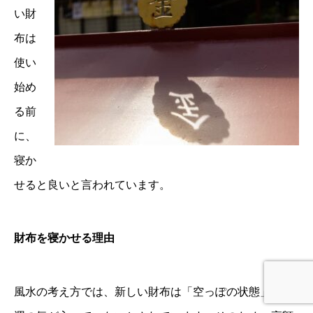
い財
布は
使い
始め
る前
に、
寝か
せると良いと言われています。
財布を寝かせる理由
風水の考え方では、新しい財布は「空っぽの状態」で金