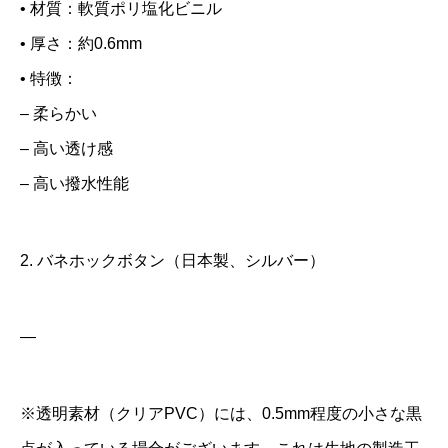
• 材質：軟質ポリ塩化ビニル
便
• 厚さ：約0.6mm
利
• 特徴：
・
– 柔らかい
選
– 高い透け感
べ
– 高い撥水性能
る
1
0
2. バネホックボタン（日本製、シルバー）
色
個
—
※透明素材（クリアPVC）には、0.5mm程度の小さな黒