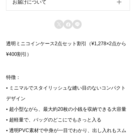
お届けについて
リ
ア
受注製作



P
・発送目安：お支払いから2日程度
—
V
・配送方法：クリックポスト（追跡あり、日時指定不
透明ミニコインケース2点セット割引（¥1,278×2点から
C
可）
—
¥400割引）
の
・送料：無料
ミ
—
・発送から到着までの日数：2日程度（北海道は3日程
ニ
特徴：
度、沖縄・離島の場合は7日程度）
—
コ
• ミニマルでスタイリッシュな縫い目のないコンパクト
・受け取り方法：原則ポスト投函
イ
デザイン
ン
• 超小型ながら、最大約20枚の小銭を収納できる大容量
ケ
• 超軽量で、バッグのどこにでもさっと入る
ー
• 透明PVC素材で中身が一目でわかり、出し入れもスム
ス