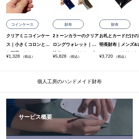
コインケース
財布
財布
クリアミニコインケー
2トーンカラーのクリア
お札とカードだけの
ス｜小さくコロンとし
ロングウォレット｜個
明長財布｜メンズ&
た可愛いらしいシルエ
性的でコンパクト・大
ィースに！クリアな
¥
1,328
¥
5,828
¥
3,720
（税込）
（税込）
（税込）
ットの透明な小銭入れ
容量・おすすめの透明
ャッシュレスウォレ
長財布
ト
個人工房のハンドメイド財布
サービス概要