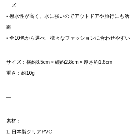
ーズ
｜
• 撥水性が高く、水に強いのでアウトドアや旅行にも活
小
躍
銭
だ
• 全10色から選べ、様々なファッションに合わせやすい
け
を
サイズ：横約8.5cm × 縦約2.8cm × 厚さ約1.8cm
持
重さ：約10g
ち
歩
—
き
た
い
素材：
時
1. 日本製クリアPVC
に