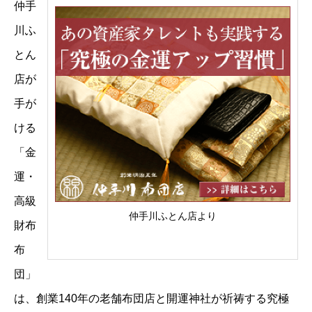
仲手
川ふ
とん
店が
手が
ける
「金
運・
高級
仲手川ふとん店より
財布
布
団」
は、創業140年の老舗布団店と開運神社が祈祷する究極