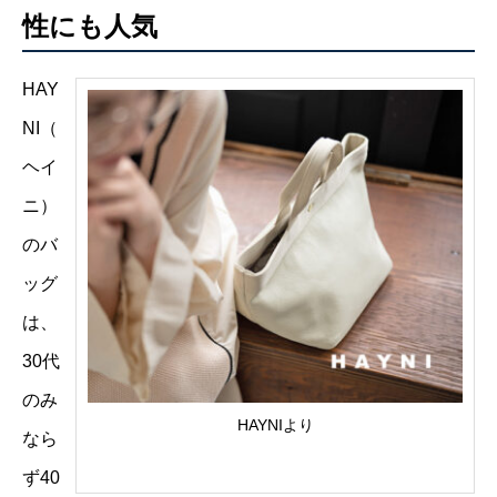
性にも人気
HAY
NI（
ヘイ
ニ）
のバ
ッグ
は、
30代
のみ
HAYNIより
なら
ず40