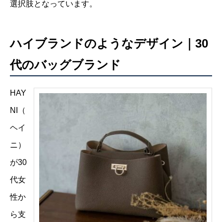
選択肢となっています。
ハイブランドのようなデザイン｜30
代のバッグブランド
HAY
NI（
ヘイ
ニ）
が30
代女
性か
ら支