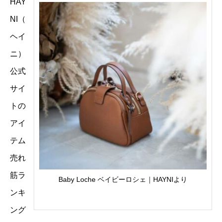
HAY
NI（
ヘイ
ニ）
公式
サイ
トの
アイ
テム
売れ
筋ラ
Baby Loche ベイビーロシェ｜HAYNIより
ンキ
ング