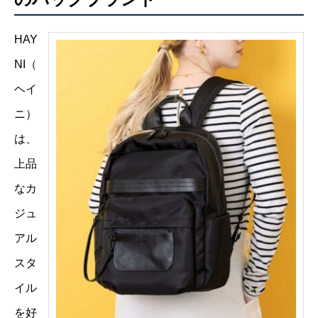
HAY
NI（
ヘイ
ニ）
は、
上品
なカ
ジュ
アル
スタ
イル
を好