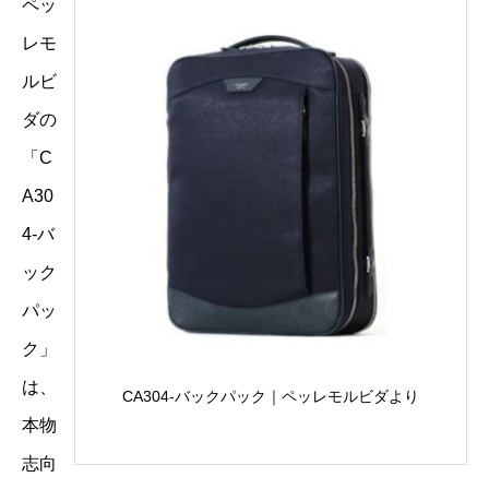
ペッ
レモ
ルビ
ダの
「C
A30
4-バ
ック
パッ
ク」
は、
CA304-バックパック｜ペッレモルビダより
本物
志向