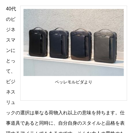
40代
のビ
ジネ
スマ
ンに
とっ
て、
ビジ
ペッレモルビダより
ネス
リュ
ックの選択は単なる荷物入れ以上の意味を持ちます。仕
事道具であると同時に、自分自身のスタイルと品格を表