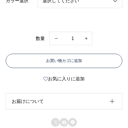
カラー選択
数量
選
べ
お買い物カゴに追加
る
カ
お気に入りに追加
ラ
ー
・
お届けについて
黒
ベ
受注製作



ー
・発送目安：お支払いから3日程度(日曜日、祝日除く)