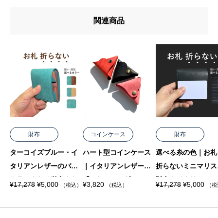
関連商品
財布
コインケース
財布
ターコイズブルー・イ
ハート型コインケース
選べる糸の色｜お札
タリアンレザーのバイ
｜イタリアンレザー
折らないミニマリス
カラーまたは単色｜お
「マヤショルダー」の3
財布｜イタリアンレ
元
現
元
現
¥
17,278
¥
5,000
¥
3,820
¥
17,278
¥
5,000
（税込）
（税込）
（税
の
在
の
在
札を折らないミニ財布
色！ボタンカラーも選
ー・マヤショルダー
価
の
価
の
格
価
格
価
｜手縫い
択可能
手縫い・黒
は
格
は
格
¥
は
¥
は