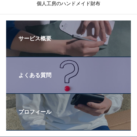
個人工房のハンドメイド財布
1
¥
1
¥
7
5
7
5
,
,
,
,
2
0
2
0
7
0
7
0
8
0
8
0
で
で
で
で
し
す
し
す
サービス概要
た
。
た
。
。
。
よくある質問
プロフィール