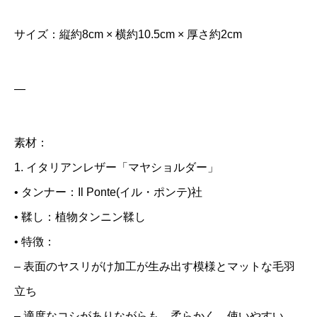
ー
サイズ：縦約8cm × 横約10.5cm × 厚さ約2cm
ヌ
メ
革
—
・
手
素材：
縫
1. イタリアンレザー「マヤショルダー」
い
• タンナー：Il Ponte(イル・ポンテ)社
個
• 鞣し：植物タンニン鞣し
• 特徴：
– 表面のヤスリがけ加工が生み出す模様とマットな毛羽
立ち
– 適度なコシがありながらも、柔らかく、使いやすい