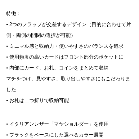
—
ス
・配送方法：レターパックプラス（追跡あり、日時指定
特徴：
｜
不可）
—
• 2つのフラップが交差するデザイン（目的に合わせて片
お
・送料：無料
側・両側の開閉の選択が可能）
札
—
・発送から到着までの日数：全国共通で1日程度
• ミニマル感と収納力・使いやすさのバランスを追求
二
—
・受け取り方法：配達員からの手渡し
つ
• 使用頻度の高いカードはフロント部分のポケットに
折
• 内部にカード、お札、コインをまとめて収納
り
マチをつけ、見やすさ、取り出しやすさにもこだわりま
の
した
変
• お札は二つ折りで収納可能
わ
っ
• イタリアンレザー「マヤショルダー」を使用
た
• ブラックをベースにした選べるカラー展開
コ