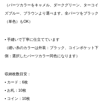
ン
（パーツカラーをキャメル、ダークグリーン、ターコイ
パ
ズブルー、ブラウンより選べます。全パーツをブラック
ク
（単色）もOK）
ト
財
• 手縫いで丁寧に仕立てています
布
（縫い糸のカラーは外装：ブラック、コインポケット下
・
側：選択したパーツカラー同色になります）
イ
タ
リ
収納枚数目安：
ア
• カード：6枚
ン
• お札：10枚
レ
• コイン：10枚
ザ