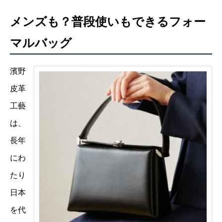
メンズも？普段使いもできるフォー
マルバッグ
濱野
皮革
工藝
は、
長年
にわ
たり
日本
を代