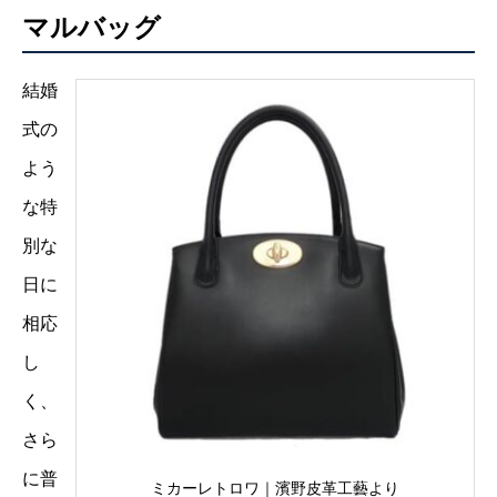
マルバッグ
結婚
式の
よう
な特
別な
日に
相応
し
く、
さら
に普
ミカーレトロワ｜濱野皮革工藝より