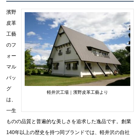
濱野
皮革
工藝
のフ
ォー
マル
バッ
グ
軽井沢工場｜濱野皮革工藝より
は、
一生
ものの品質と普遍的な美しさを追求した逸品です。創業
140年以上の歴史を持つ同ブランドでは、軽井沢の自社