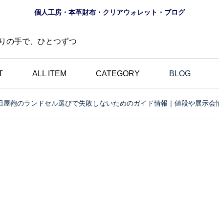
個人工房・本革財布・クリアウォレット・ブログ
りの手で、ひとつずつ
T
ALL ITEM
CATEGORY
BLOG
田屋鞄のランドセル選びで失敗しないためのガイド情報｜値段や展示会
財布
ロゴ
夏におすすめ？透明財布
の道
｜革とは異なる魅力・個
にし
性的・選べる10色のク
財布
リアウォレット特集