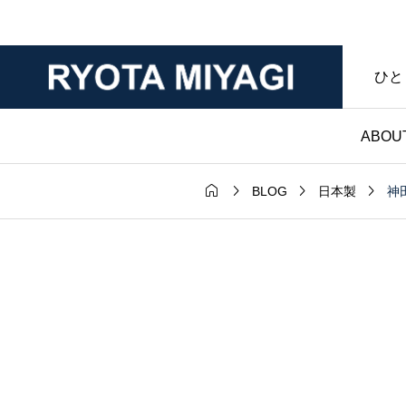
ひと
ABOU




神
BLOG
日本製
財布

ダー｜マット
ノンブランド財布｜
年変化が魅力
マークなし・暮らし
ンレザー｜財
具であることを大切
房ブログ
た僕のハンドメイド