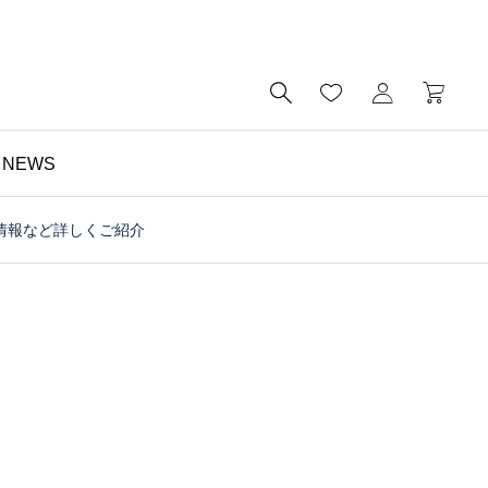

NEWS
情報など詳しくご紹介
財布

予算5000円以内・おす
すめのミニ財布｜メンズ
にもレディースにも｜財
布の個人工房ブログ