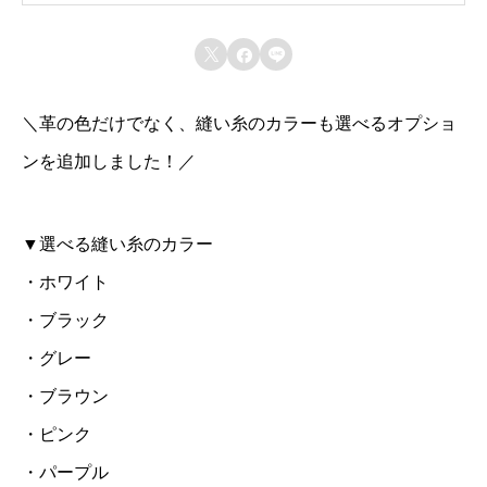
マ
受注製作



リ
・発送目安：お支払いから3日程度(日曜日、祝日除く)
—
ス
・配送方法：レターパックプラス（追跡あり、日時指定
＼革の色だけでなく、縫い糸のカラーも選べるオプショ
ト
不可）
—
ンを追加しました！／
の
・送料：無料
カ
—
・発送から到着までの日数：全国共通で1日程度
ー
▼選べる縫い糸のカラー
—
・受け取り方法：配達員からの手渡し
ド
・ホワイト
ケ
・ブラック
ー
・グレー
ス
・ブラウン
｜
・ピンク
キ
・パープル
ャ