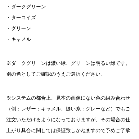
・ダークグリーン
ッ
・ターコイズ
シ
ュ
・グリーン
レ
・キャメル
ス
｜
※ダークグリーンは濃い緑、グリーンは明るい緑です。
マ
別の色としてご確認のうえご選択ください。
ヤ
シ
ョ
※システムの都合上、見本の画像にない色の組み合わせ
ル
（例：レザー：キャメル、縫い糸：グレーなど）でもご
ダ
注文いただけるようになっておりますが、その場合の仕
ー
上がり具合に関しては保証致しかねますので予めご了承
｜