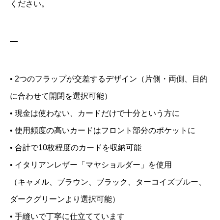
ください。
選
べ
—
る
革
と
• 2つのフラップが交差するデザイン（片側・両側、目的
糸
に合わせて開閉を選択可能）
の
• 現金は使わない、カードだけで十分という方に
色
• 使用頻度の高いカードはフロント部分のポケットに
個
• 合計で10枚程度のカードを収納可能
• イタリアンレザー「マヤショルダー」を使用
（キャメル、ブラウン、ブラック、ターコイズブルー、
ダークグリーンより選択可能）
• 手縫いで丁寧に仕立てています