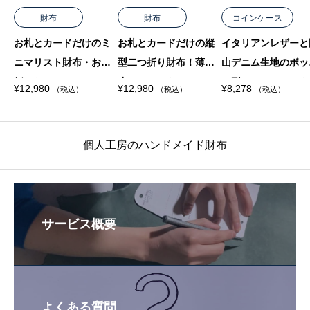
財布
財布
コインケース
お札とカードだけのミ
お札とカードだけの縦
イタリアンレザーと
ニマリスト財布・お札
型二つ折り財布！薄く
山デニム生地のボッ
折らない・キャッシュ
小さい！イタリアンレ
ス型コインケース｜
¥
12,980
¥
12,980
¥
8,278
（税込）
（税込）
（税込）
レス・黒ベースのバイ
ザー4色の個性的なデザ
性的・使いやすい・
カラー
イン
縫い
個人工房のハンドメイド財布
サービス概要
よくある質問