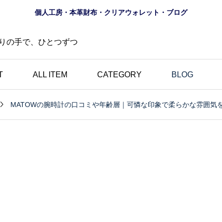
個人工房・本革財布・クリアウォレット・ブログ
りの手で、ひとつずつ
T
ALL ITEM
CATEGORY
BLOG

MATOWの腕時計の口コミや年齢層｜可憐な印象で柔らかな雰囲気
財布
ロゴ
夏におすすめ？透明財布
の道
｜革とは異なる魅力・個
にし
性的・選べる10色のク
財布
リアウォレット特集