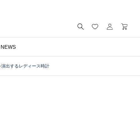

NEWS
を演出するレディース時計
財布

予算5000円以内・おす
すめのミニ財布｜メンズ
にもレディースにも｜財
布の個人工房ブログ