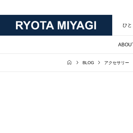
ひと
ABOU



BLOG
アクセサリー
財布

ダー｜マット
ノンブランド財布｜
年変化が魅力
マークなし・暮らし
ンレザー｜財
具であることを大切
房ブログ
た僕のハンドメイド