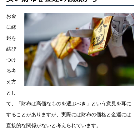
お金
に縁
起を
結び
つけ
る考
え方
とし
て、「財布は高価なものを選ぶべき」という意見を耳に
することがありますが、実際には財布の価格と金運には
直接的な関係がないと考えられています。