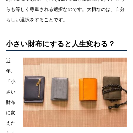
らも等しく尊重される選択なのです。大切なのは、自分
らしい選択をすることです。
小さい財布にすると人生変わる？
近
年、
「小
さい
財布
に変
えた