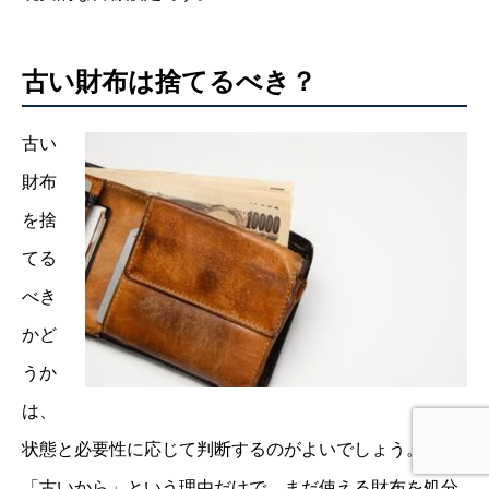
古い財布は捨てるべき？
古い
財布
を捨
てる
べき
かど
うか
は、
状態と必要性に応じて判断するのがよいでしょう。単に
「古いから」という理由だけで、まだ使える財布を処分