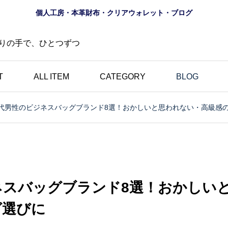
個人工房・本革財布・クリアウォレット・ブログ
りの手で、ひとつずつ
T
ALL ITEM
CATEGORY
BLOG
0代男性のビジネスバッグブランド8選！おかしいと思われない・高級感
財布
ロゴ
夏におすすめ？透明財布
の道
｜革とは異なる魅力・個
にし
性的・選べる10色のク
ネスバッグブランド8選！おかしい
財布
リアウォレット特集
グ選びに