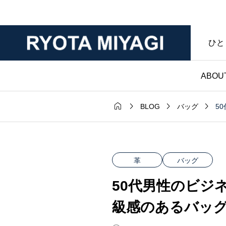
ひと
ABOU




5
BLOG
バッグ
財布

ダー｜マット
ノンブランド財布｜
年変化が魅力
マークなし・暮らし
革
バッグ
ンレザー｜財
具であることを大切
50代男性のビジ
房ブログ
た僕のハンドメイド
級感のあるバッ