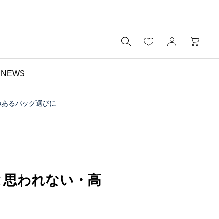

NEWS
のあるバッグ選びに
財布

予算5000円以内・おす
すめのミニ財布｜メンズ
にもレディースにも｜財
と思われない・高
布の個人工房ブログ