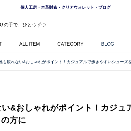
個人工房・本革財布・クリアウォレット・ブログ
りの手で、ひとつずつ
T
ALL ITEM
CATEGORY
BLOG
の靴も疲れない&おしゃれがポイント！カジュアルで歩きやすいシューズ
財布
ロゴ
夏におすすめ？透明財布
の道
｜革とは異なる魅力・個
にし
性的・選べる10色のク
ない&おしゃれがポイント！カジュ
財布
リアウォレット特集
しの方に