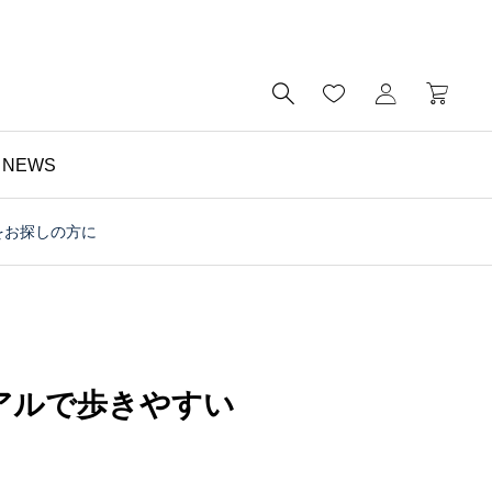

NEWS
をお探しの方に
財布

予算5000円以内・おす
すめのミニ財布｜メンズ
にもレディースにも｜財
アルで歩きやすい
布の個人工房ブログ