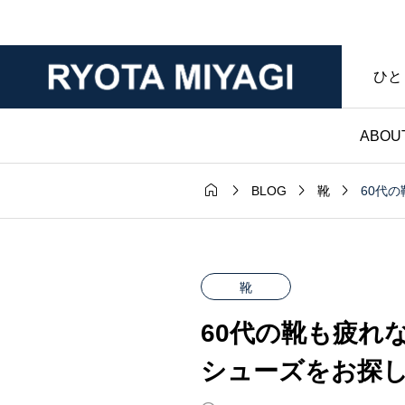
ひと
ABOU




60代
BLOG
靴
財布

ダー｜マット
ノンブランド財布｜
年変化が魅力
マークなし・暮らし
靴
ンレザー｜財
具であることを大切
60代の靴も疲れ
房ブログ
た僕のハンドメイド
シューズをお探