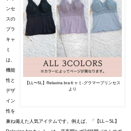
ンセ
スの
ブラ
キャ
ミ
は、
機能
性と
【LL〜5L】Relaxina braキャミ-グラマープリンセス
より
デザ
イン
性を
兼ね備えた人気アイテムです。例えば、「【LL～5L】