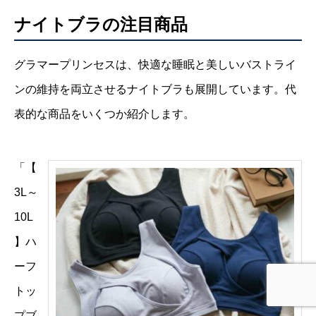
ナイトブラ
の注目商品
グラマープリンセスは、快適な睡眠と美しいバストライ
ンの維持を両立させるナイトブラも展開しています。代
表的な商品をいくつか紹介します。
「【
3L～
10L
】ハ
ーフ
トッ
プブ