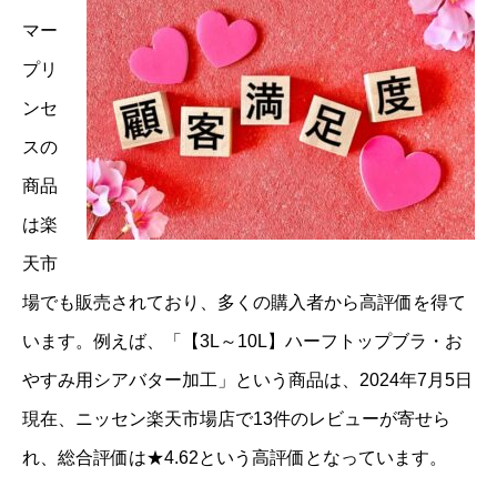
マー
プリ
ンセ
スの
商品
は楽
天市
場でも販売されており、多くの購入者から高評価を得て
います。例えば、「【3L～10L】ハーフトップブラ・お
やすみ用シアバター加工」という商品は、2024年7月5日
現在、ニッセン楽天市場店で13件のレビューが寄せら
れ、総合評価は★4.62という高評価となっています。