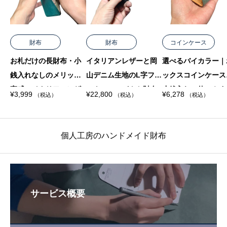
財布
財布
コインケース
お札だけの長財布・小
イタリアンレザーと岡
選べるバイカラー｜
銭入れなしのメリット
山デニム生地のL字ファ
ックスコインケース
実感・イタリアンレザ
スナーコンパクト財布
小銭入れの使いやす
¥
3,999
¥
22,800
¥
6,278
（税込）
（税込）
（税込）
ーの個性的バイカラー
｜お札を折らない・個
形｜マヤショルダー
モデル
性的
ザー・手縫い
個人工房のハンドメイド財布
サービス概要