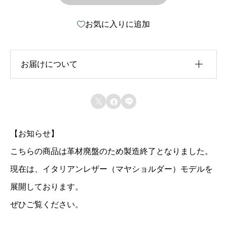
お気に入りに追加
お届けについて
受注製作



★発送目安：お支払いから4日程度(日曜日、祝日除く)
———————————————
★配送方法： 日本郵便 メール便（追跡あり、日時指
【お知らせ】
定不可）
———————————————
こちらの商品は革材廃盤のため製造終了となりました。
★送料： 無料
現在は、イタリアンレザー（マヤショルダー）モデルを
———————————————
★発送から到着までの日数： 2日程度（北海道は3日程
展開しております。
度、沖縄・離島の場合は7日程度）
———————————————
ぜひご覧ください。
★受け取り方法：原則ポスト投函