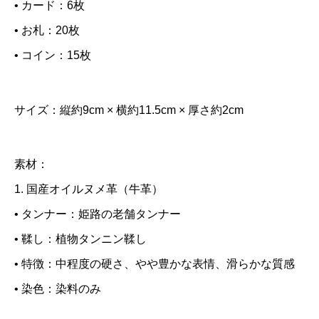
• カード：6枚
• お札：20枚
• コイン：15枚
サイズ：縦約9cm × 横約11.5cm × 厚さ約2cm
素材：
1. 国産オイルヌメ革（牛革）
• タンナー：姫路の老舗タンナー
• 鞣し：植物タンニン鞣し
• 特徴：中程度の硬さ、やや豊かな表情、滑らかな質感
• 染色：染料のみ