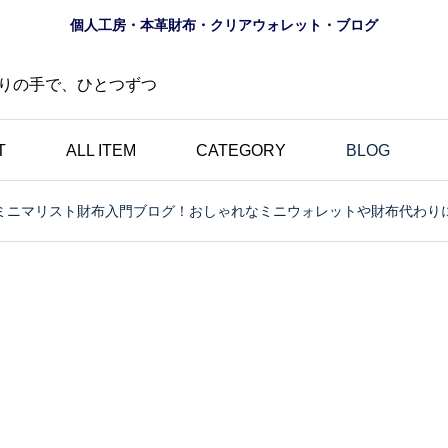
個人工房・本革財布・クリアウォレット・ブログ
りの手で、ひとつずつ
T
ALL ITEM
CATEGORY
BLOG
ミニマリスト財布入門ブログ！おしゃれなミニウォレットや財布代わり
財布
ロゴ
夏におすすめ？透明財布
の道
｜革とは異なる魅力・個
にし
性的・選べる10色のク
財布
リアウォレット特集