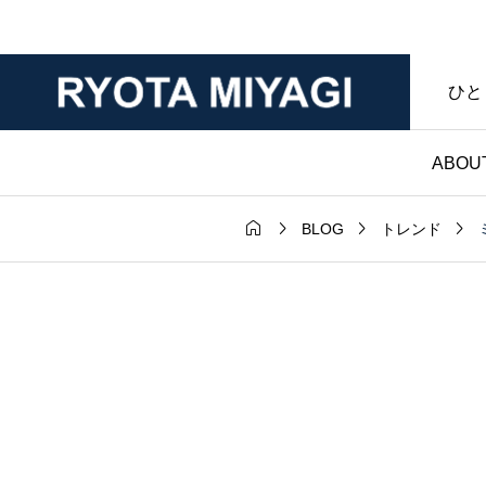
ひと
ABOU




BLOG
トレンド
財布

ダー｜マット
ノンブランド財布｜
年変化が魅力
マークなし・暮らし
ンレザー｜財
具であることを大切
房ブログ
た僕のハンドメイド