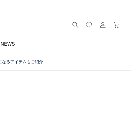

NEWS
になるアイテムもご紹介
財布

予算5000円以内・おす
すめのミニ財布｜メンズ
にもレディースにも｜財
布の個人工房ブログ