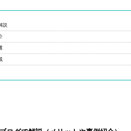
解説
介
選
載