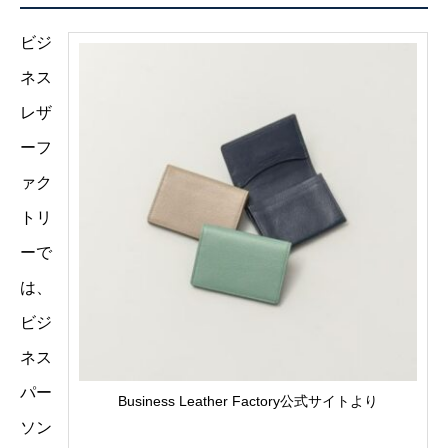
ビジ
ネス
レザ
ーフ
ァク
トリ
ーで
は、
ビジ
ネス
パー
Business Leather Factory公式サイトより
ソン