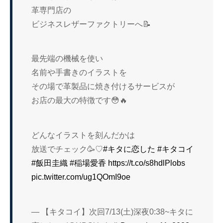
革専門店の
ビジネスレザーファクトリーへ📝
最先端の機械を使い
名前や手書きのイラストを
その場で革製品に焼き付けるサービスが
お店の最大の特徴です😳🔥
どんなイラストを刻んだかは
放送でチェック🥳♡
#キタに恋した
#キタコイ
#飯田圭織
#稲場愛香
https://t.co/s8hdlPlobs
pic.twitter.com/ug1QOmI9oe
— 【キタコイ】次回7/13(土)深夜0:38~キタに