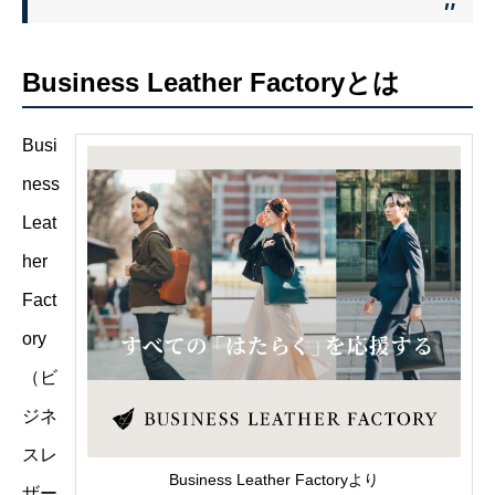
Business Leather Factoryとは
Busi
ness
Leat
her
Fact
ory
（ビ
ジネ
スレ
Business Leather Factoryより
ザー